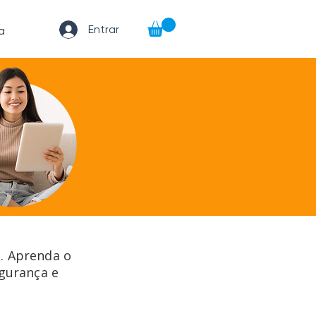
Entrar
a
s. Aprenda o
egurança e