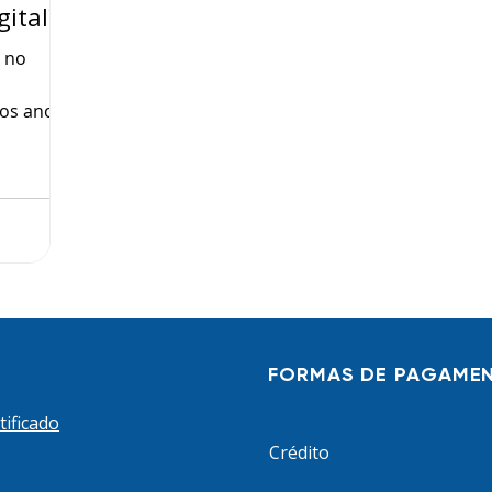
gital?
 no
mos anos,
mento foi
ual
ologias
mandas
ais e
do de
o Brasil,
ncia.
 IDC
ata
FORMAS DE PAGAME
tificado
Crédito