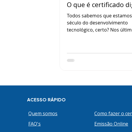
O que é certificado di
Todos sabemos que estamos
século do desenvolvimento
tecnológico, certo? Nos últi
esse processo de desenvolvi
intensificado por conta do at
cenário mundial. Novas tecn
surgem para garantir as de
por infraestrutura, profission
serviços presentes no merca
Tecnologia da Informação. E n
também seguimos essa tendê
Uma pesquisa realizada pela
ACESSO RÁPIDO
Brasil - Brasil International D
Corporation - indicou que no segundo
Quem somos
Como fazer o cer
trim
FAQ's
Emissão Online