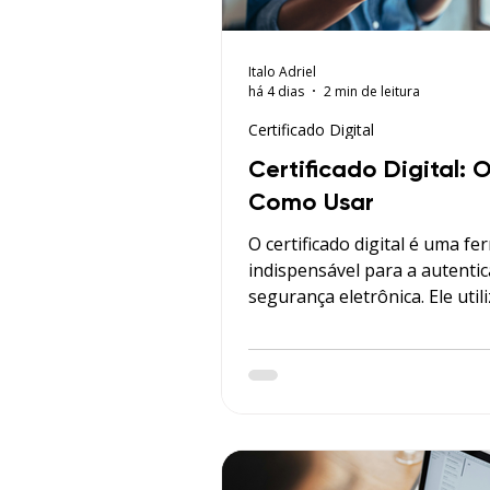
Italo Adriel
há 4 dias
2 min de leitura
Certificado Digital
Certificado Digital: 
Como Usar
O certificado digital é uma f
indispensável para a autentic
segurança eletrônica. Ele utili
tecnologia para combater cr
cibernéticos que, assim como
própria certificação, evoluem
constantemente com o passa
anos.