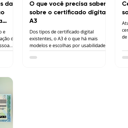
as da
O que você precisa saber
Ce
ão
sobre o certificado digital
s
a
A3
At
ce
o e
Dos tipos de certificado digital
de
cação do
existentes, o A3 é o que há mais
pú
essoa
modelos e escolhas por usabilidade.
cer
io do
Mas não é complicado escolher o seu.
ne
de 900
Preparamos abaixo tudo que você
tu
radas
precisa saber sobre este modelo de
que
certificado. O Certificado Digital
cl
seguintes
modelo A3 leva esta nomenclatura
se
jurídica:
pois é um certificado do tipo
o c
essoa
Assinatura (A) e de nível de segurança
di
 sobre o
3. Este nível de segurança é
pe
al
determinado pelo fato de o certificado
a 
ociedades
digital ser gerado e armazenado em
Renda e
um hardware ou mídia, a saber um S