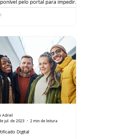
sponível pelo portal para impedir
e terceiros acessem contas alheias,
m que o titular tenha conhecimento.
dupla autenticação ou dupla
rificação requer do titular uma
nfirmação de acesso ao portal,
ravés do aplicativo Gov.br por envio
 um código para o celular
dastrado pelo titular no momento
 criação de sua conta no portal.
mo a conta no GOV.br é criada
mpre para a pessoa física, quando h
o Adriel
de jul. de 2023
2 min de leitura
tificado Digital