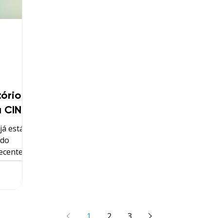
tório a
 CIN?
já está
 do
recente
ais são:
iás, Mato
mbuco,
 Rio
na. O que
1
2
3