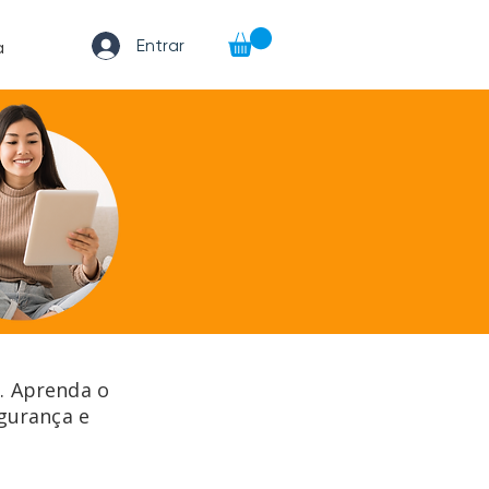
Entrar
a
s. Aprenda o
egurança e