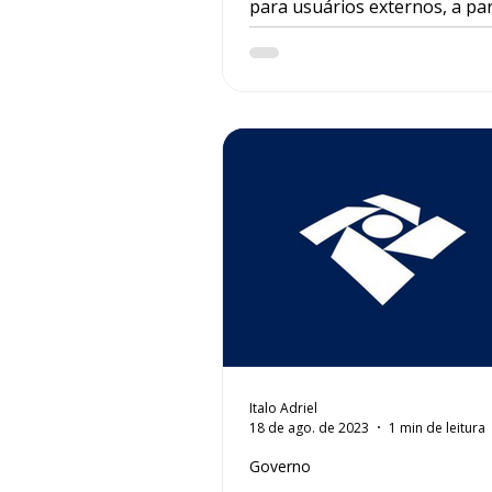
para usuários externos, a par
30 de junho . Essa mudança a
diretamente os usuários exte
como contadores e advogado
auxiliam seus clientes com sol
e acompanhamento de proce
INSS.
Italo Adriel
18 de ago. de 2023
1 min de leitura
Governo