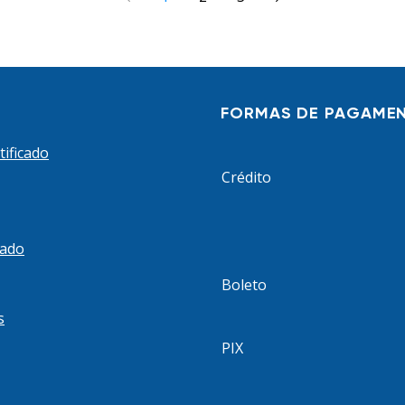
de
 os dias
e um RG
dos
FORMAS DE PAGAME
tificado
Crédito
cado
Boleto
s
PIX