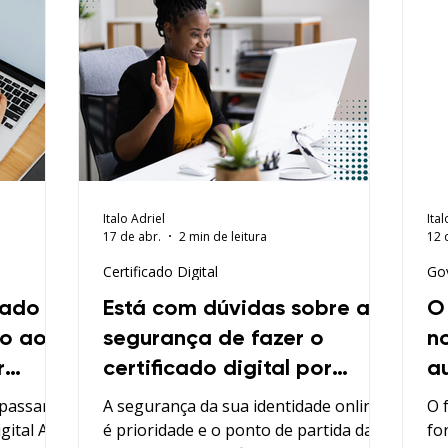
Italo Adriel
Ital
17 de abr.
2 min de leitura
12 
Certificado Digital
Go
cado
Está com dúvidas sobre a
O
so ao
segurança de fazer o
n
r
certificado digital por
a
videoconferência? Veja
 passará
A segurança da sua identidade online
O 
como protegemos sua
igital A3
é prioridade e o ponto de partida da
fo