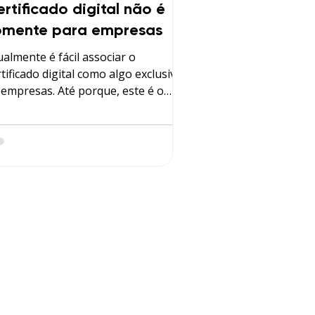
rtificado digital não é
omente para empresas
ualmente é fácil associar o
rtificado digital como algo exclusivo
 empresas. Até porque, este é o
blico que mais utiliza. Mas o
tificado digital atende e é
cessário a muitas pessoas. Antes de
do é necessário uma explicação do
 é o certificado digital para ficar
aro o porquê do certificado digital
r tão necessário e benéfico. O que é
ertificado digital? O certificado
gital é a identidade digital de uma
ssoa física e jurídica. E atualmente, é
form