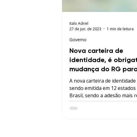
Italo Adriel
27 de jun. de 2023
1 min de leitura
Governo
Nova carteira de
identidade, é obriga
mudança do RG para
A nova carteira de identidade 
sendo emitida em 12 estados
Brasil, sendo a adesão mais 
no estado de Manaus. Os dem
Acre, Alagoas, Amazonas, Go
Grosso, Minas Gerais, Perna
Piauí, Paraná, Rio de Janeiro,
Grande do Sul e Santa Catari