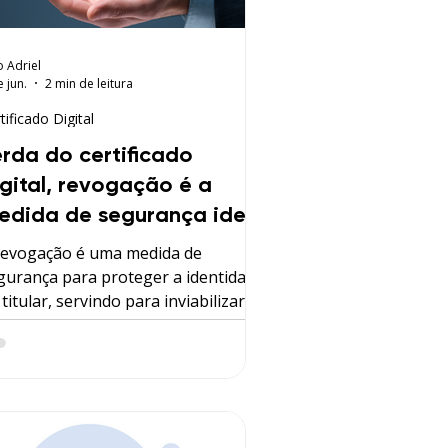
o Adriel
e jun.
2 min de leitura
tificado Digital
erda do certificado
igital, revogação é a
edida de segurança ideal
revogação é uma medida de
gurança para proteger a identidade
titular, servindo para inviabilizar o
o do certificado em situações de
co.