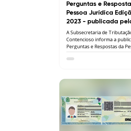
Perguntas e Respost
Pessoa Jurídica Ediç
2023 - publicada pel
Receita Federal
A Subsecretaria de Tributaçã
Contencioso informa a publi
Perguntas e Respostas da P
Jurídica - edição 2023, por me
qual são apresentadas mais 
perguntas e respostas elabo
pela Coordenação-Geral de
Tributação, relacionadas às 
áreas de tributação da pessoa 
Imposto sobre a Renda da P
Jurídica e Contribuição Social
Lucro Líquido Simples Nacion
Tratamento Tributário das S
Cooperativas Tributação da 