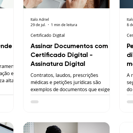
Italo Adriel
Ital
29 de jul.
1 min de leitura
8 d
Certificado Digital
Cer
Onde e
Assinar Documentos com o
P
Certificado Digital -
d
Assinatura Digital
m
erramenta
ação e a
Contratos, laudos, prescrições
A 
za alta
médicas e petições jurídicas são
se
imes
exemplos de documentos que exigem
do 
 a
a assinatura digital para garantir a
us
autenticidade do profissional ou da
ris
r dos
empresa. Esse processo confere
validade jurídica e segurança para
ambas as partes envolvidas na
transação.