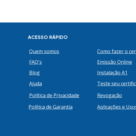
é a nova Carteira de Identida
Nacional (CIN)? No Brasil, até
atuais, é possível ter mais d
devido a não padronização e
unificação da base de dados 
ACESSO RÁPIDO
órgãos de identificação dos
Quem somos
Como fazer o cer
FAQ's
Emissão Online
Blog
Instalação A1
Ajuda
Teste seu certifi
Política de Privacidade
Revogação
Política de Garantia
Aplicações e Uso