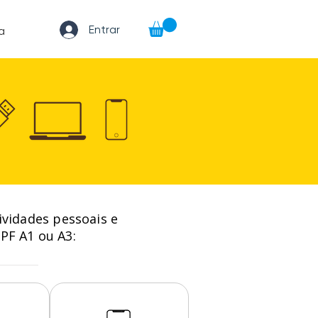
Entrar
a
ividades pessoais e
CPF A1 ou A3: