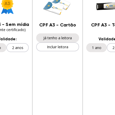
 - Sem mídia
CPF A3 - Cartão
CPF A3 - 
te certificado)
Já tenho a leitora
Validade:
Validad
Incluir leitora
o
2 anos
1 ano
2