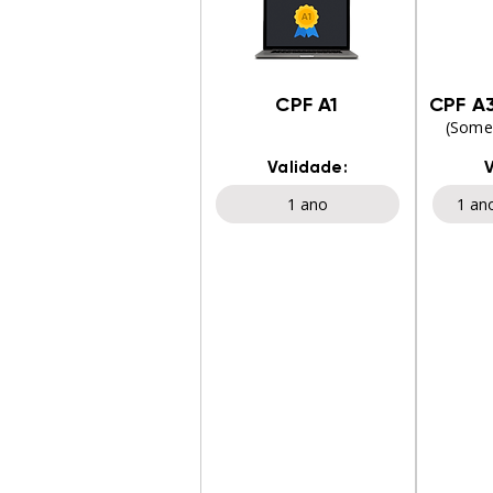
CPF A1
CPF A3
(Somen
Validade:
1 ano
1 an