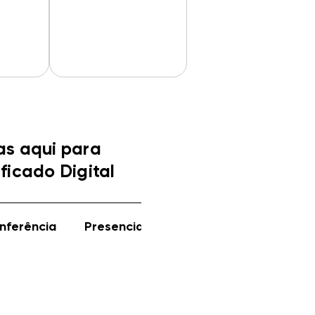
as aqui para
ificado Digital
nferência
Presencial
Online
Em token