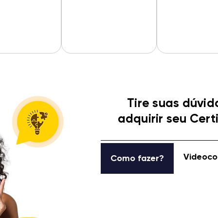
Tire suas dúvid
adquirir seu Cert
Videoco
Como fazer?