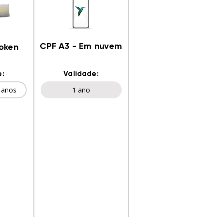
CPF A3 - Em nuvem
Token
e:
Validade:
 anos
1 ano