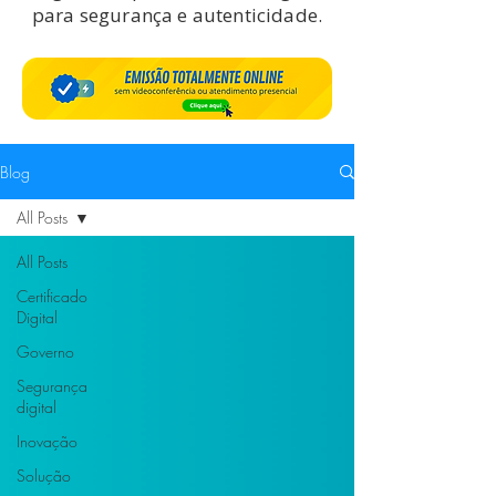
para segurança e autenticidade.
Blog
All Posts
All Posts
Certificado
Digital
Governo
Segurança
digital
Inovação
Solução