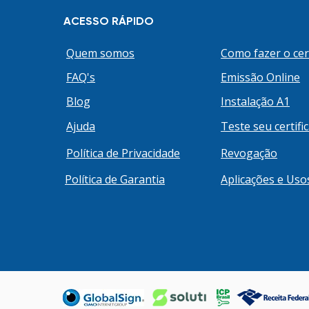
jurídica: Imposto sobre a Re
ACESSO RÁPIDO
Pessoa Jurídica e Contribuiçã
sobre o Lucro Líquido Simple
Quem somos
Como fazer o cer
Nacional Tratamento Tributá
FAQ's
Emissão Online
Sociedades Cooperativas Tri
da Renda e
Blog
Instalação A1
Ajuda
Teste seu certifi
Política de Privacidade
Revogação
Política de Garantia
Aplicações e Uso