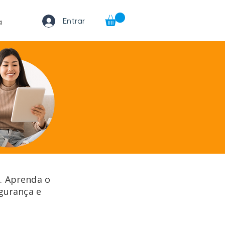
Entrar
a
s. Aprenda o
egurança e