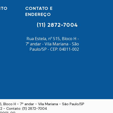
NTO
CONTATO E
ENDEREÇO
(11) 2872-7004
Rua Estela, nº 515, Bloco H -
7º andar - Vila Mariana - São
Paulo/SP - CEP: 04011-002
15, Bloco H - 7º andar - Vila Mariana - São Paulo/SP
2 - Contato: (11) 2872-7004
3/0001-00