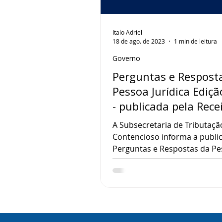
Italo Adriel
18 de ago. de 2023
1 min de leitura
Governo
Perguntas e Respost
Pessoa Jurídica Ediç
- publicada pela Rece
Federal
A Subsecretaria de Tributaçã
Contencioso informa a publi
Perguntas e Respostas da P
Jurídica - edição 2023, por m
qual são apresentadas mais 
perguntas e respostas elabo
pela Coordenação-Geral de
Tributação, relacionadas às 
áreas de tributação da pess