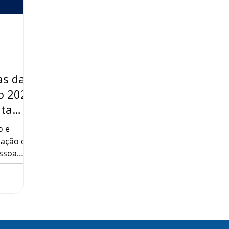
as da
ão 2023
ita
o e
cação do
essoa
eio do
de 900
radas
seguintes
oa