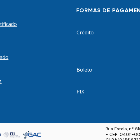
nda da
FORMAS DE PAGAME
o Social
s
tificado
rio das
Crédito
butação
cado
Boleto
s
PIX
Rua Estela, nº 5
- CEP: 04011-00
CNPJ: 19.155.87