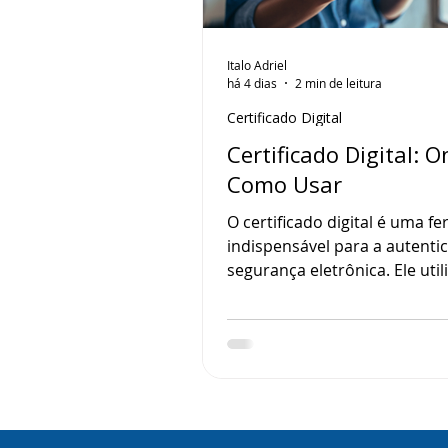
Italo Adriel
há 4 dias
2 min de leitura
Certificado Digital
Certificado Digital: O
Como Usar
O certificado digital é uma f
indispensável para a autenti
segurança eletrônica. Ele utili
tecnologia para combater cr
cibernéticos que, assim com
própria certificação, evoluem
constantemente com o passa
anos.