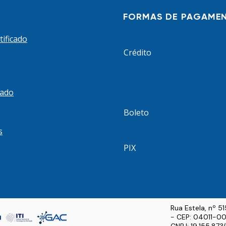
Assinatura (A) e de nível de segurança
mu
FORMAS DE PAGAME
3. Este nível de segurança é
ca
determinado pelo fato de o
si
tificado
certificado digital ser gerado e
sa
Crédito
armazenado em um hardware ou
mídia, a saber um S
cado
Boleto
s
PIX
Rua Estela, nº 5
- CEP: 04011-00
CNPJ: 19.155.87