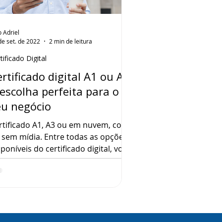
o Adriel
de set. de 2022
2 min de leitura
tificado Digital
rtificado digital A1 ou A3:
escolha perfeita para o
eu negócio
rtificado A1, A3 ou em nuvem, com
 sem mídia. Entre todas as opções
sponíveis do certificado digital, você
be qual modelo combina com a sua
tina? Talvez não seja uma pergunta
il até para quem já utiliza o
rtificado, mas porque ainda não
ram este post. O certificado digital
stuma ser um mundo novo para