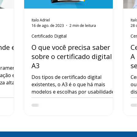
Italo Adriel
Ital
16 de ago. de 2023
2 min de leitura
28 
Certificado Digital
Cer
nde e
O que você precisa saber
Ce
sobre o certificado digital
A 
A3
s
erramenta
cação e a
Dos tipos de certificado digital
Ce
za alta
existentes, o A3 é o que há mais
ou
imes
modelos e escolhas por usabilidade.
di
o a
Mas não é complicado escolher o seu.
sa
Preparamos abaixo tudo que você
ro
r dos
precisa saber sobre este modelo de
fác
certificado. O Certificado Digital
ce
modelo A3 leva esta nomenclatura
vi
pois é um certificado do tipo
co