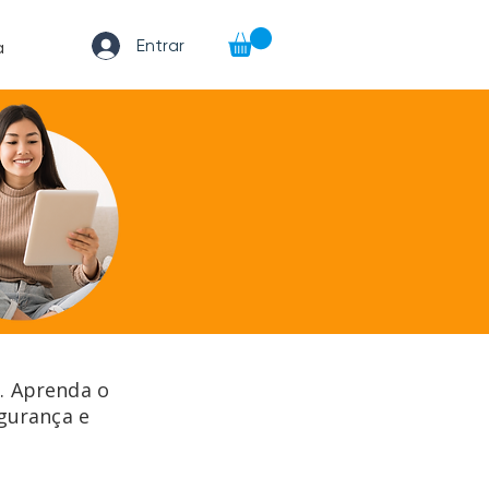
Entrar
a
s. Aprenda o
egurança e