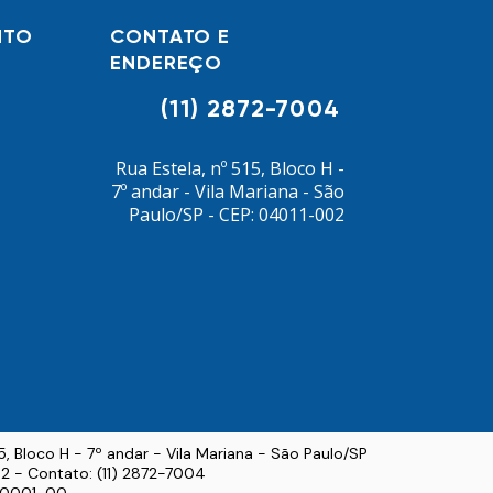
itos e pode parecer um “bicho de 7
NTO
CONTATO E
beças”, mas a verdade é bem mais
ENDEREÇO
mples do que parece. Caso queira
ber mais sobre o que é o certificado
(11) 2872-7004
digital, cl
Rua Estela, nº 515, Bloco H -
7º andar - Vila Mariana - São
Paulo/SP - CEP: 04011-002
15, Bloco H - 7º andar - Vila Mariana - São Paulo/SP
2 - Contato: (11) 2872-7004
3/0001-00