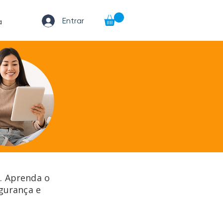
Entrar
a
s. Aprenda o
egurança e