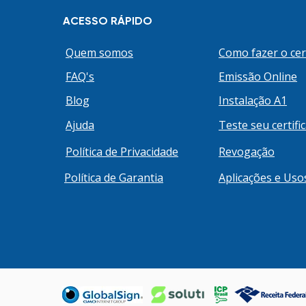
determinados pelo governo
relação aos seus tributos no
ACESSO RÁPIDO
do ano. Confira
Quem somos
Como fazer o cer
FAQ's
Emissão Online
Blog
Instalação A1
Ajuda
Teste seu certifi
Política de Privacidade
Revogação
Política de Garantia
Aplicações e Uso