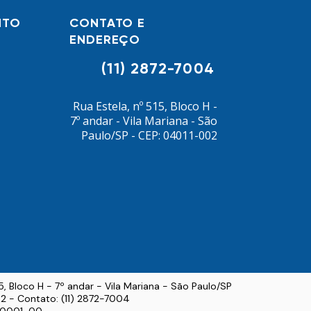
NTO
CONTATO E
ENDEREÇO
(11) 2872-7004
Rua Estela, nº 515, Bloco H -
7º andar - Vila Mariana - São
Paulo/SP - CEP: 04011-002
15, Bloco H - 7º andar - Vila Mariana - São Paulo/SP
2 - Contato: (11) 2872-7004
3/0001-00