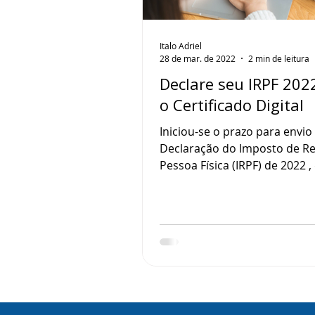
Italo Adriel
28 de mar. de 2022
2 min de leitura
Declare seu IRPF 202
o Certificado Digital
Iniciou-se o prazo para envio
Declaração do Imposto de R
Pessoa Física (IRPF) de 2022 ,
até 29 de abril. Atualmente a Receita
Federal recebe a declaração 
de forma online através do si
, no qual é possível realizar e
processo de forma segura e f
com o certificado digital. A e
IRPF é exigida às pessoas que
enquadram em alguns requis