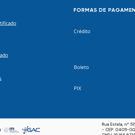
 em
 decorrer
FORMAS DE PAGAME
tificado
Crédito
cado
Boleto
s
PIX
Rua Estela, nº 5
- CEP: 04011-00
CNPJ: 19.155.87