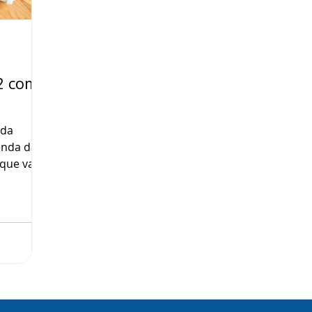
2 com
 da
enda da
 que vai
do IRPF
te gov.br
sse
acilitada
ntrega do
 se
itos